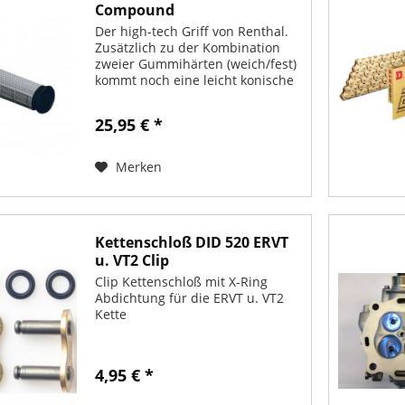
Compound
Der high-tech Griff von Renthal.
Zusätzlich zu der Kombination
zweier Gummihärten (weich/fest)
kommt noch eine leicht konische
Form. Der Griff hat im
Innenbereich (Daumen) einen
25,95 € *
größeren Durchmesser, der sich
zum Griffende hin (kleiner...
Merken
Kettenschloß DID 520 ERVT
u. VT2 Clip
Clip Kettenschloß mit X-Ring
Abdichtung für die ERVT u. VT2
Kette
4,95 € *