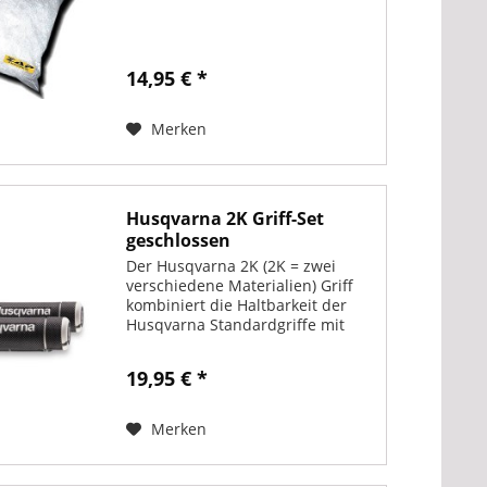
14,95 € *
Merken
Husqvarna 2K Griff-Set
geschlossen
Der Husqvarna 2K (2K = zwei
verschiedene Materialien) Griff
kombiniert die Haltbarkeit der
Husqvarna Standardgriffe mit
dem Komfort der weichen
Husqvarna Griffe. - Härteres
19,95 € *
graues Material an der
Innenseite und an den
Griffenden für...
Merken