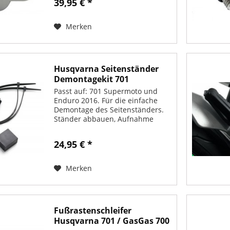
39,95 € *
Befestigungsmaterial. (MS-24)
Merken
Husqvarna Seitenständer
Demontagekit 701
Passt auf: 701 Supermoto und
Enduro 2016. Für die einfache
Demontage des Seitenständers.
Ständer abbauen, Aufnahme
verbleibt auf dem Bike, Adapter
für den Seitenständer Sensor
24,95 € *
einstecken.
Merken
Fußrastenschleifer
Husqvarna 701 / GasGas 700