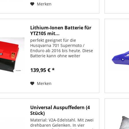
Merken
Lithium-Ionen Batterie für
YTZ10S mit...
perfekt geeignet für die
Husqvarna 701 Supermoto /
Enduro ab 2016 bis heute. Diese
Batterie kann ohne weiter
Änderungen oder Zubehör in der
701 verbaut werden. 12 V
139,95 € *
wartungsfreie Lithium-Ionen-
Batterie. Energie 48,0 Wh. Maße
in mm...
Merken
Universal Auspuffedern (4
Stück)
Material: V2A-Edelstahl. Mit zwei
drehbaren Gelenken. In vier