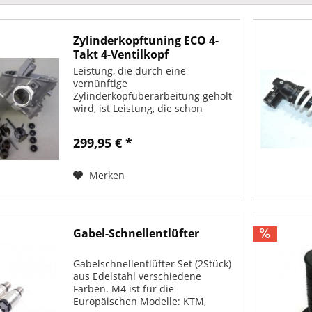
Zylinderkopftuning ECO 4-
Takt 4-Ventilkopf
Leistung, die durch eine
vernünftige
Zylinderkopfüberarbeitung geholt
wird, ist Leistung, die schon
vorher da war, nur nicht frei. Eine
realistische Leistungssteigerung
299,95 € *
durch ein Zylinderkopftuning bei
einem heutigen...
Merken
Gabel-Schnellentlüfter
Gabelschnellentlüfter Set (2Stück)
aus Edelstahl verschiedene
Farben. M4 ist für die
Europäischen Modelle: KTM,