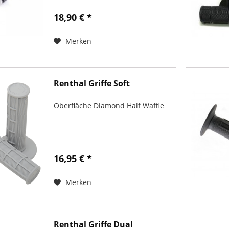
Husaberg und Husqvarna bis
2013 und ab 2014, 701 Enduro ab
18,90 € *
2016, 701 Supermoto ab 2020. M5
ist für Japaner: Honda , Kawaski,...
Merken
Renthal Griffe Soft
Oberfläche Diamond Half Waffle
16,95 € *
Merken
Renthal Griffe Dual