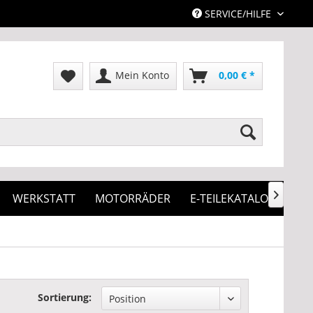
SERVICE/HILFE
Mein Konto
0,00 € *
WERKSTATT
MOTORRÄDER
E-TEILEKATALOG

Sortierung: