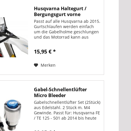
Husqvarna Haltegurt /
Bergungsgurt vorne
Passt auf alle Husqvarna ab 2015.
Gurtschlaufen werden einfach
um die Gabelholme geschlungen
und das Motorrad kann aus
schwierigen Situationen am Gurt
herausgezogen werden. Gurt
15,95 € *
verbleibt permanent am
Motorrad.
Merken
Gabel-Schnellentlüfter
Micro Bleeder
Gabelschnellentlüfter Set (2Stück)
aus Edelstahl. 2 Stück m. M4
Gewinde. Passt für: Husqvarna FE
/ TE 125 - 501 ab 2014 bis heute
mit WP Gabel (Ölgabel),
Husqvarna FC / TC 125 - 450 ab