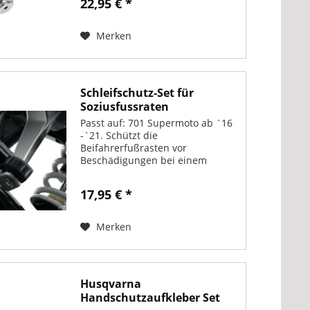
22,95 € *
2020 mit WP AER Luftgabel.
Husqvarna 701 Enduro ab...
Merken
Schleifschutz-Set für
Soziusfussraten
Husqvarna...
Passt auf: 701 Supermoto ab `16
-`21. Schützt die
Beifahrerfußrasten vor
Beschädigungen bei einem
eventuellen Sturz. Zur Montage
auf Beifahrerfußrasten.
17,95 € *
Merken
Husqvarna
Handschutzaufkleber Set