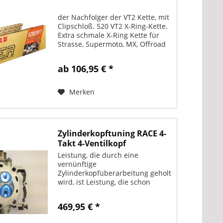
der Nachfolger der VT2 Kette, mit
Clipschloß. 520 VT2 X-Ring-Kette.
Extra schmale X-Ring Kette für
Strasse, Supermoto, MX, Offroad
und Enduro um zusätzlichen
Verschleiss durch die
ab 106,95 € *
Kettenführung zu vermeiden.
Geringer Reibwert. Verwendbar...
Merken
Zylinderkopftuning RACE 4-
Takt 4-Ventilkopf
Leistung, die durch eine
vernünftige
Zylinderkopfüberarbeitung geholt
wird, ist Leistung, die schon
vorher da war, nur nicht frei.
Ganz wichtig: Wir polieren keine
469,95 € *
Kanäle, wir überarbeiten sie
Leistungssteigernd !!! Eine