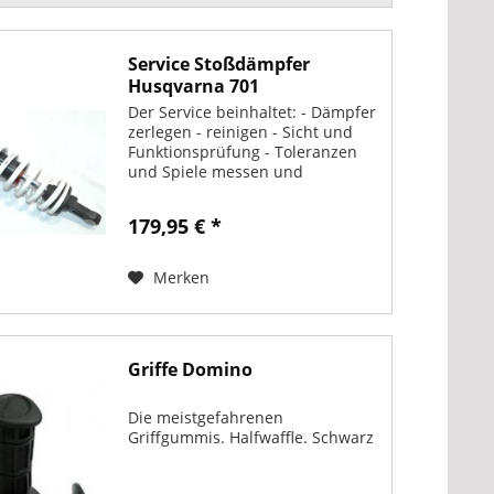
Service Stoßdämpfer
Husqvarna 701
Supermoto/Enduro
Der Service beinhaltet: - Dämpfer
zerlegen - reinigen - Sicht und
Funktionsprüfung - Toleranzen
und Spiele messen und
überprüfen - Druck und
Zugstufenventile / Shimpakete
179,95 € *
reinigen / prüfen - Dämpfer
montieren incl. Dämpferöl und
sonstige...
Merken
Griffe Domino
Die meistgefahrenen
Griffgummis. Halfwaffle. Schwarz