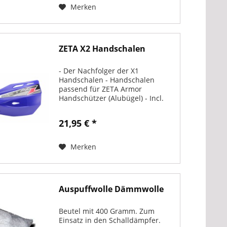
realistische...
Merken
ZETA X2 Handschalen
- Der Nachfolger der X1
Handschalen - Handschalen
passend für ZETA Armor
Handschützer (Alubügel) - Incl.
Befestigungsmaterial - Lieferung
paarweise
21,95 € *
Merken
Auspuffwolle Dämmwolle
Beutel mit 400 Gramm. Zum
Einsatz in den Schalldämpfer.