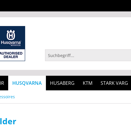
ÖR
HUSQVARNA
HUSABERG
KTM
STARK VARG
ssoires
lder