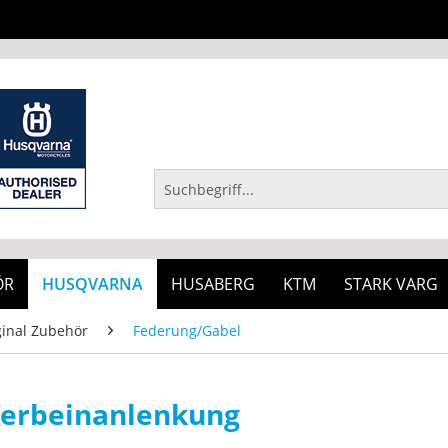
ÖR
HUSQVARNA
HUSABERG
KTM
STARK VARG
inal Zubehör
Federung/Gabel
derbeinanlenkung