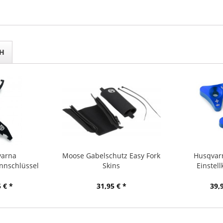
H
varna
Moose Gabelschutz Easy Fork
Husqvarn
nnschlüssel
Skins
Einstel
 € *
31,95 € *
39,