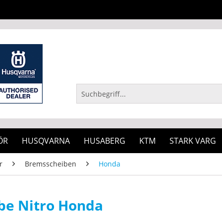
ÖR
HUSQVARNA
HUSABERG
KTM
STARK VARG
r
Bremsscheiben
Honda
be Nitro Honda