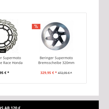
r Supermoto
Beringer Supermoto
e Race Honda
Bremsscheibe 320mm
XR
95 € *
329,95 € *
472,95 € *
 AB 120 €