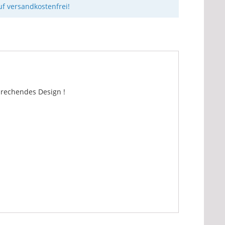
uf versandkostenfrei!
prechendes Design !