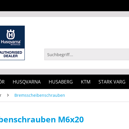
ÖR
HUSQVARNA
HUSABERG
KTM
STARK VARG
r
Bremsscheibenschrauben
benschrauben M6x20