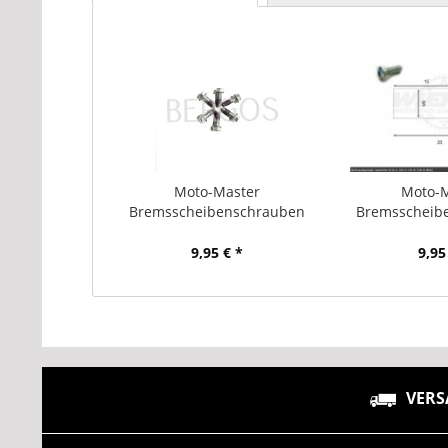
Moto-Master
Moto-
Bremsscheibenschrauben
Bremsscheib
M6x16
M6
9,95 € *
9,95
VERS