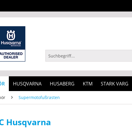
ÖR
HUSQVARNA
HUSABERG
KTM
STARK VARG
hör
Supermotofußrasten
C Husqvarna