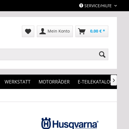
SERVICE/HILFE
Mein Konto
0,00 € *
WERKSTATT
MOTORRÄDER
E-TEILEKATALOG
