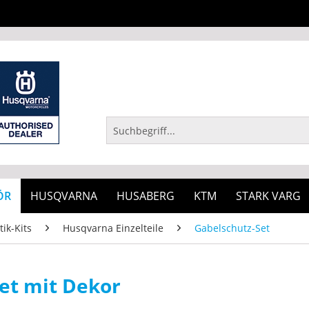
ÖR
HUSQVARNA
HUSABERG
KTM
STARK VARG
tik-Kits
Husqvarna Einzelteile
Gabelschutz-Set
et mit Dekor