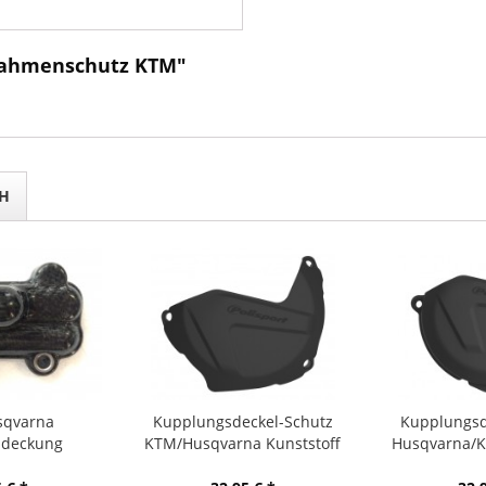
 Rahmenschutz KTM"
H
sqvarna
Kupplungsdeckel-Schutz
Kupplungsd
bdeckung
KTM/Husqvarna Kunststoff
Husqvarna/K
rpumpe