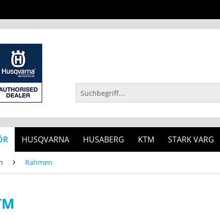
ÖR
HUSQVARNA
HUSABERG
KTM
STARK VARG
n
Rahmen
TM