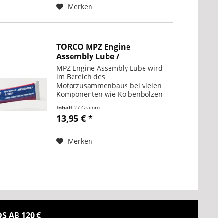
Merken
TORCO MPZ Engine
Assembly Lube /
Montagepaste
MPZ Engine Assembly Lube wird
im Bereich des
Motorzusammenbaus bei vielen
Komponenten wie Kolbenbolzen,
Kolben, Buchsen, Gleitlager,
Inhalt
27 Gramm
Kugellager, Rollenlager, Zapfen
13,95 € *
und Getriebekomponenten
angewendet. Die behandelten
Teile laufen besser...
Merken
 AB 120 €