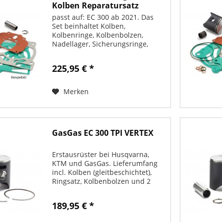
Kolben Reparatursatz
passt auf: EC 300 ab 2021. Das
Set beinhaltet Kolben,
Kolbenringe, Kolbenbolzen,
Nadellager, Sicherungsringe,
Zylinderfussdichtungen und
Zylinderkopfdichtung, also alles
225,95 € *
was man zum wechseln des
Kolbens benötigt.
Merken
GasGas EC 300 TPI VERTEX
Erstausrüster bei Husqvarna,
KTM und GasGas. Lieferumfang
incl. Kolben (gleitbeschichtet),
Ringsatz, Kolbenbolzen und 2
Clips. Bitte wähle Dein Modell
und Dein Baujahr.
189,95 € *