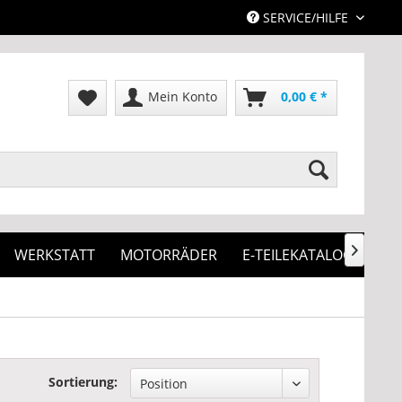
SERVICE/HILFE
Mein Konto
0,00 € *
WERKSTATT
MOTORRÄDER
E-TEILEKATALOG

Sortierung: