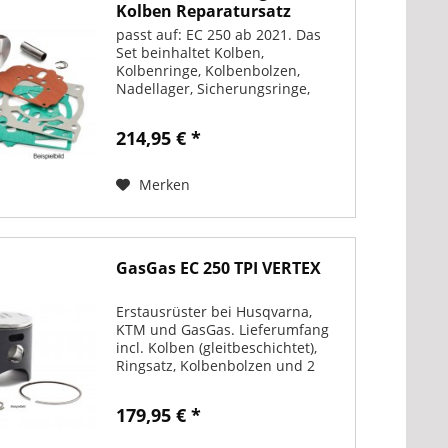
Kolben Reparatursatz
passt auf: EC 250 ab 2021. Das
Set beinhaltet Kolben,
Kolbenringe, Kolbenbolzen,
Nadellager, Sicherungsringe,
Zylinderfussdichtungen und
Zylinderkopfdichtung, also alles
214,95 € *
was man zum wechseln des
Kolbens benötigt.
Merken
GasGas EC 250 TPI VERTEX
Erstausrüster bei Husqvarna,
KTM und GasGas. Lieferumfang
incl. Kolben (gleitbeschichtet),
Ringsatz, Kolbenbolzen und 2
Clips. Bitte wähle Dein Modell
und Dein Baujahr.
179,95 € *