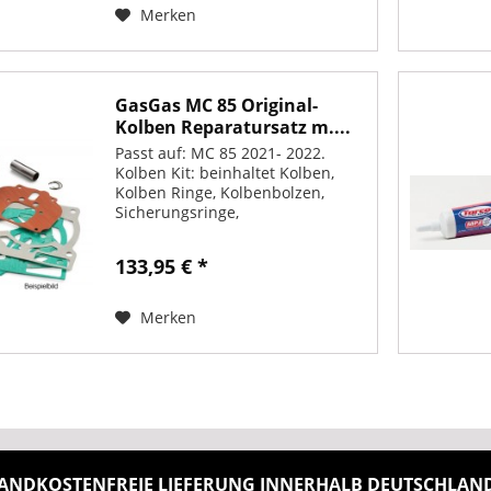
Merken
GasGas MC 85 Original-
Kolben Reparatursatz m....
Passt auf: MC 85 2021- 2022.
Kolben Kit: beinhaltet Kolben,
Kolben Ringe, Kolbenbolzen,
Sicherungsringe,
Zylinderfussdichtung und
Zylinderkopfdichtung, also alles
133,95 € *
was man zum wechseln des
Kolbens benötigt.
Merken
ANDKOSTENFREIE LIEFERUNG INNERHALB DEUTSCHLANDS