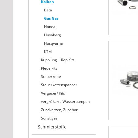
Kolben
Beta
Gas Gas
Honda
Husaberg
Husqvarna
KTM
Kupplung + Rep.Kits
Pleuelkits
Steuerkette
Steuerkettenspanner
Vergaser/ Kits
vergrößerte Wasserpumpen
Zündkerzen, Zubehör
Sonstiges
Schmierstoffe