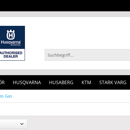
ÖR
HUSQVARNA
HUSABERG
KTM
STARK VARG
as Gas