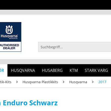
ÖR
HUSQVARNA
HUSABERG
KTM
STARK VARG
tik-Kits
Husqvarna Plastikkits
Husqvarna
2017
na Enduro Schwarz