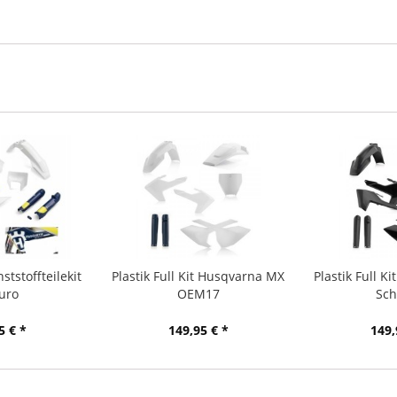
tstoffteilekit
Plastik Full Kit Husqvarna MX
Plastik Full 
uro
OEM17
Sch
5 € *
149,95 € *
149,